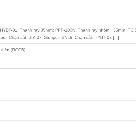
HYBT-01, Thanh ray 35mm: PFP-100N, Thanh ray nhôm 35mm: TC 5x
l, Chặn sắt: BIZ-07, Stopper: BNL6, Chặn sắt: HYBT-07 [...]
g điện (RCCB)