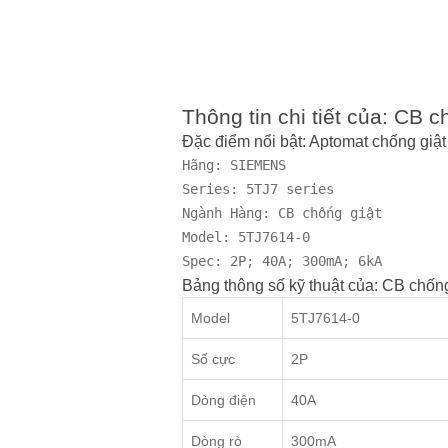
Thông tin chi tiết của: CB
Đặc điểm nổi bật: Aptomat chống g
Hãng: SIEMENS

Series: 5TJ7 series

Ngành Hàng: CB chống giật

Model: 5TJ7614-0

Spec: 2P; 40A; 300mA; 6kA
Bảng thông số kỹ thuật của: CB chố
Model
5TJ7614-0
Số cực
2P
Dòng điện
40A
Dòng rò
300mA