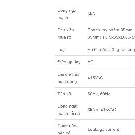
Dòng ngắn
6kA
mạch
Phụ kiện
Thanh ray nhôm 35mm: 
mua rời
35mm: TC 5x35x1000-Stee
Loại
Áp tô mát chống rò dòn
Điện áp dây
AC
Dải điện áp
415VAC
hoạt động
Tần số
50Hz, 60Hz
Dòng ngắt
6kA at 415VAC
mạch tối đa
Chức năng
Leakage current
bảo vệ