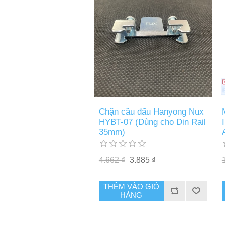
Chặn cầu đấu Hanyong Nux
HYBT-07 (Dùng cho Din Rail
35mm)
4.662 ₫
3.885 ₫
THÊM VÀO GIỎ
HÀNG