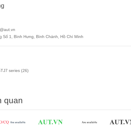
ng
e@aut.vn
ng Số 1, Bình Hưng, Bình Chánh, Hồ Chí Minh
5TJ7 series
(26)
n quan