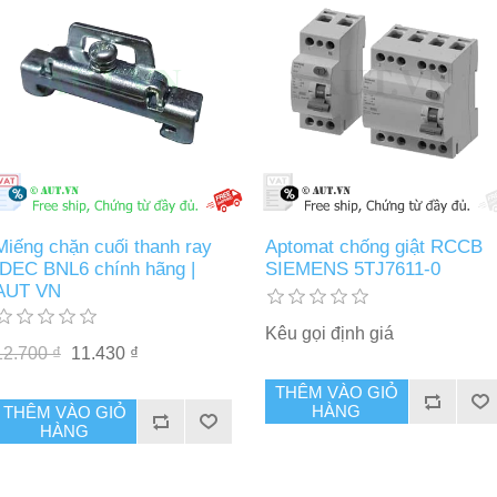
Miếng chặn cuối thanh ray
Aptomat chống giật RCCB
IDEC BNL6 chính hãng |
SIEMENS 5TJ7611-0
AUT VN
Kêu gọi định giá
12.700 ₫
11.430 ₫
THÊM VÀO GIỎ
HÀNG
THÊM VÀO GIỎ
HÀNG