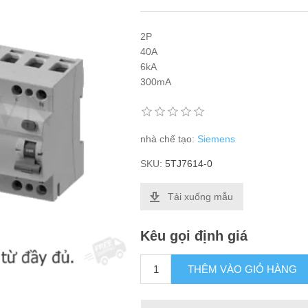
2P
40A
6kA
300mA
nhà chế tạo:
Siemens
SKU:
5TJ7614-0
Tải xuống mẫu
Kêu gọi định giá
THÊM VÀO GIỎ HÀNG