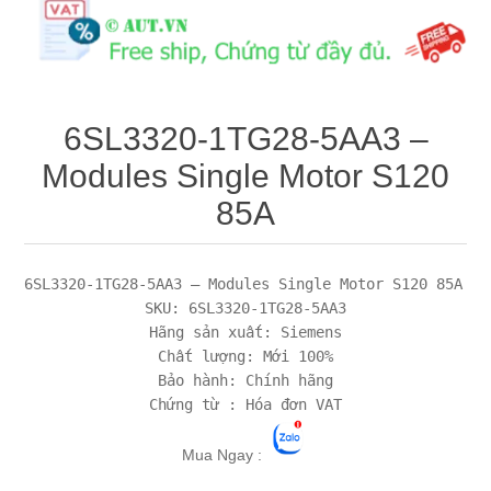
Máy tính công nghiệp
Động cơ servo 2 phase
Quạt thông gió
Động cơ bước 2 phase
Chưa Phân Loại
6SL3320-1TG28-5AA3 –
Phụ Kiện Schneider
Modules Single Motor S120
85A
Phụ Kiện Siemens
6SL3320-1TG28-5AA3 – Modules Single Motor S120 85A 

SKU: 6SL3320-1TG28-5AA3

Hãng sản xuất: Siemens

Chất lượng: Mới 100%

Bảo hành: Chính hãng

Mua Ngay :