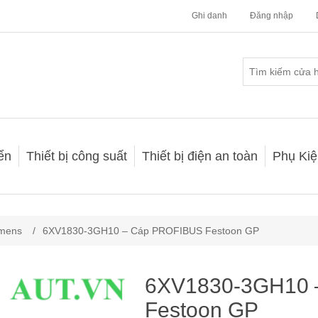
Ghi danh
Đăng nhập
iển
Thiết bị công suất
Thiết bị điện an toàn
Phụ Kiệ
emens
/
6XV1830-3GH10 – Cáp PROFIBUS Festoon GP
6XV1830-3GH10 
Festoon GP