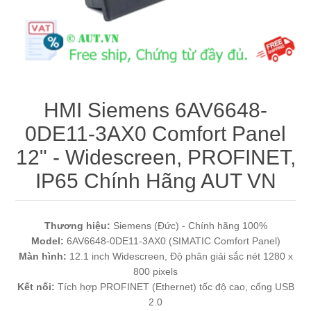
Máy tính công nghiệp
Động cơ servo 2 phase
Quạt thông gió
Động cơ bước 2 phase
Chưa Phân Loại
Phụ Kiện Schneider
HMI Siemens 6AV6648-
0DE11-3AX0 Comfort Panel
Phụ Kiện Siemens
12" - Widescreen, PROFINET,
IP65 Chính Hãng AUT VN
Thương hiệu:
Siemens (Đức) - Chính hãng 100%
Model:
6AV6648-0DE11-3AX0 (SIMATIC Comfort Panel)
Màn hình:
12.1 inch Widescreen, Độ phân giải sắc nét 1280 x
800 pixels
Kết nối:
Tích hợp PROFINET (Ethernet) tốc độ cao, cổng USB
2.0