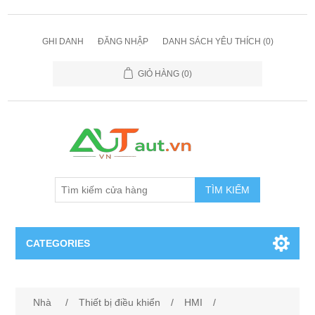
GHI DANH
ĐĂNG NHẬP
DANH SÁCH YÊU THÍCH
(0)
GIỎ HÀNG
(0)
TÌM KIẾM
CATEGORIES
Cảm Biến
Nhà
/
Thiết bị điều khiển
/
HMI
/