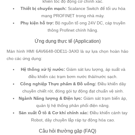
khiển tốc độ động cơ chính xác.
Thiết bị chuyển mạch:
Scalance Switch để tối ưu hóa
mạng PROFINET trong nhà máy.
Phụ kiện hỗ trợ:
Bộ nguồn tổ ong 24V DC, cáp truyền
thông Profinet chính hãng.
Ứng dụng thực tế (Application)
Màn hình HMI 6AV6648-0DE11-3AX0 là sự lựa chọn hoàn hảo
cho các ứng dụng:
Hệ thống xử lý nước:
Giám sát lưu lượng, áp suất và
điều khiển các trạm bơm nước thải/nước sạch.
Công nghiệp Thực phẩm & Đồ uống:
Điều khiển dây
chuyền chiết rót, đóng gói tự động đạt chuẩn vệ sinh.
Ngành Năng lượng & Điện lực:
Giám sát trạm biến áp,
quản lý hệ thống phân phối điện năng.
Sản xuất Ô tô & Cơ khí chính xác:
Điều khiển cánh tay
Robot, dây chuyền lắp ráp tự động hóa cao.
Câu hỏi thường gặp (FAQ)