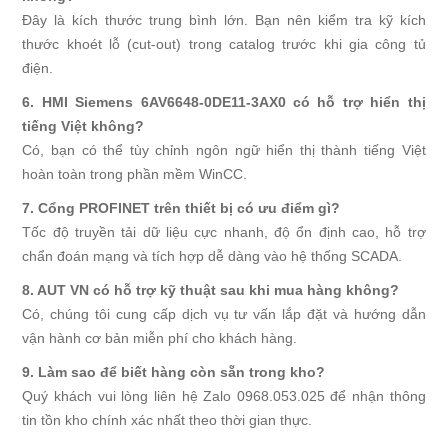
Đây là kích thước trung bình lớn. Bạn nên kiểm tra kỹ kích
thước khoét lỗ (cut-out) trong catalog trước khi gia công tủ
điện.
6. HMI Siemens 6AV6648-0DE11-3AX0 có hỗ trợ hiển thị
tiếng Việt không?
Có, bạn có thể tùy chỉnh ngôn ngữ hiển thị thành tiếng Việt
hoàn toàn trong phần mềm WinCC.
7. Cổng PROFINET trên thiết bị có ưu điểm gì?
Tốc độ truyền tải dữ liệu cực nhanh, độ ổn định cao, hỗ trợ
chẩn đoán mạng và tích hợp dễ dàng vào hệ thống SCADA.
8. AUT VN có hỗ trợ kỹ thuật sau khi mua hàng không?
Có, chúng tôi cung cấp dịch vụ tư vấn lắp đặt và hướng dẫn
vận hành cơ bản miễn phí cho khách hàng.
9. Làm sao để biết hàng còn sẵn trong kho?
Quý khách vui lòng liên hệ Zalo 0968.053.025 để nhận thông
tin tồn kho chính xác nhất theo thời gian thực.