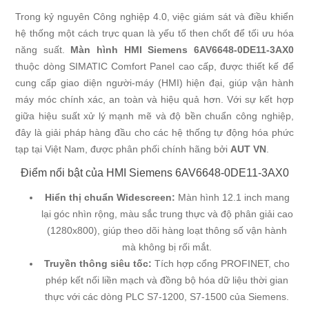
Trong kỷ nguyên Công nghiệp 4.0, việc giám sát và điều khiển
hệ thống một cách trực quan là yếu tố then chốt để tối ưu hóa
năng suất.
Màn hình HMI Siemens 6AV6648-0DE11-3AX0
thuộc dòng SIMATIC Comfort Panel cao cấp, được thiết kế để
cung cấp giao diện người-máy (HMI) hiện đại, giúp vận hành
máy móc chính xác, an toàn và hiệu quả hơn. Với sự kết hợp
giữa hiệu suất xử lý mạnh mẽ và độ bền chuẩn công nghiệp,
đây là giải pháp hàng đầu cho các hệ thống tự động hóa phức
tạp tại Việt Nam, được phân phối chính hãng bởi
AUT VN
.
Điểm nổi bật của HMI Siemens 6AV6648-0DE11-3AX0
Hiển thị chuẩn Widescreen:
Màn hình 12.1 inch mang
lại góc nhìn rộng, màu sắc trung thực và độ phân giải cao
(1280x800), giúp theo dõi hàng loạt thông số vận hành
mà không bị rối mắt.
Truyền thông siêu tốc:
Tích hợp cổng PROFINET, cho
phép kết nối liền mạch và đồng bộ hóa dữ liệu thời gian
thực với các dòng PLC S7-1200, S7-1500 của Siemens.