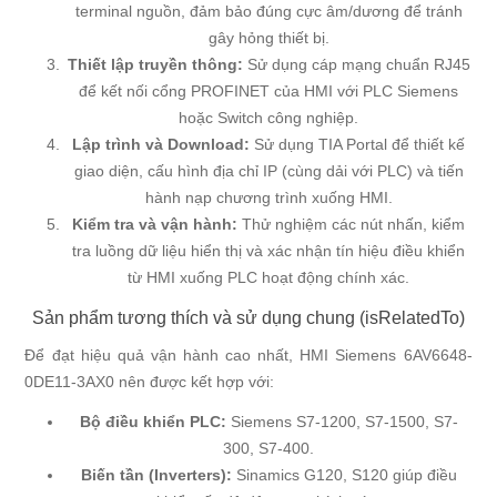
terminal nguồn, đảm bảo đúng cực âm/dương để tránh
gây hỏng thiết bị.
Thiết lập truyền thông:
Sử dụng cáp mạng chuẩn RJ45
để kết nối cổng PROFINET của HMI với PLC Siemens
hoặc Switch công nghiệp.
Lập trình và Download:
Sử dụng TIA Portal để thiết kế
giao diện, cấu hình địa chỉ IP (cùng dải với PLC) và tiến
hành nạp chương trình xuống HMI.
Kiểm tra và vận hành:
Thử nghiệm các nút nhấn, kiểm
tra luồng dữ liệu hiển thị và xác nhận tín hiệu điều khiển
từ HMI xuống PLC hoạt động chính xác.
Sản phẩm tương thích và sử dụng chung (isRelatedTo)
Để đạt hiệu quả vận hành cao nhất, HMI Siemens 6AV6648-
0DE11-3AX0 nên được kết hợp với:
Bộ điều khiển PLC:
Siemens S7-1200, S7-1500, S7-
300, S7-400.
Biến tần (Inverters):
Sinamics G120, S120 giúp điều