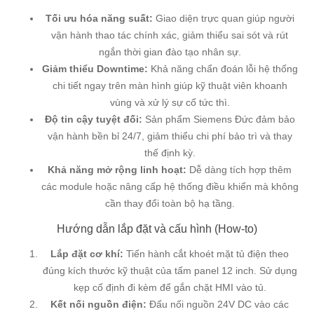
Tối ưu hóa năng suất:
Giao diện trực quan giúp người
vận hành thao tác chính xác, giảm thiểu sai sót và rút
ngắn thời gian đào tạo nhân sự.
Giảm thiểu Downtime:
Khả năng chẩn đoán lỗi hệ thống
chi tiết ngay trên màn hình giúp kỹ thuật viên khoanh
vùng và xử lý sự cố tức thì.
Độ tin cậy tuyệt đối:
Sản phẩm Siemens Đức đảm bảo
vận hành bền bỉ 24/7, giảm thiểu chi phí bảo trì và thay
thế định kỳ.
Khả năng mở rộng linh hoạt:
Dễ dàng tích hợp thêm
các module hoặc nâng cấp hệ thống điều khiển mà không
cần thay đổi toàn bộ hạ tầng.
Hướng dẫn lắp đặt và cấu hình (How-to)
Lắp đặt cơ khí:
Tiến hành cắt khoét mặt tủ điện theo
đúng kích thước kỹ thuật của tấm panel 12 inch. Sử dụng
kẹp cố định đi kèm để gắn chặt HMI vào tủ.
Kết nối nguồn điện:
Đấu nối nguồn 24V DC vào các