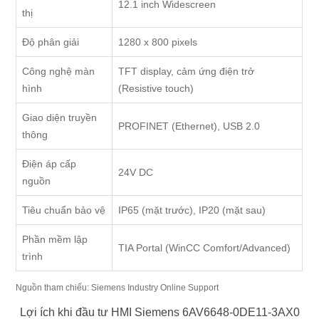
12.1 inch Widescreen
thị
Độ phân giải
1280 x 800 pixels
Công nghệ màn
TFT display, cảm ứng điện trở
hình
(Resistive touch)
Giao diện truyền
PROFINET (Ethernet), USB 2.0
thông
Điện áp cấp
24V DC
nguồn
Tiêu chuẩn bảo vệ
IP65 (mặt trước), IP20 (mặt sau)
Phần mềm lập
TIA Portal (WinCC Comfort/Advanced)
trình
Nguồn tham chiếu:
Siemens Industry Online Support
Lợi ích khi đầu tư HMI Siemens 6AV6648-0DE11-3AX0