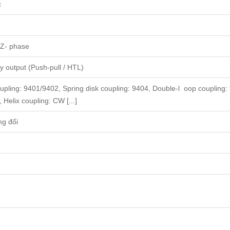
c
, Z- phase
 output (Push-pull / HTL)
oupling: 9401/9402, Spring disk coupling: 9404, Double-l oop coupling:
 Helix coupling: CW [...]
ng đối