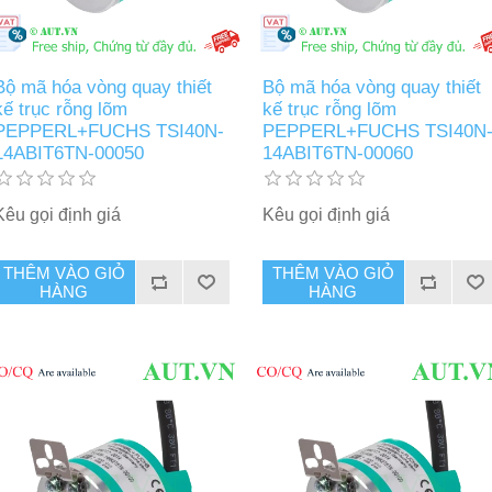
Bộ mã hóa vòng quay thiết
Bộ mã hóa vòng quay thiết
kế trục rỗng lõm
kế trục rỗng lõm
PEPPERL+FUCHS TSI40N-
PEPPERL+FUCHS TSI40N
14ABIT6TN-00050
14ABIT6TN-00060
Kêu gọi định giá
Kêu gọi định giá
THÊM VÀO GIỎ
THÊM VÀO GIỎ
HÀNG
HÀNG