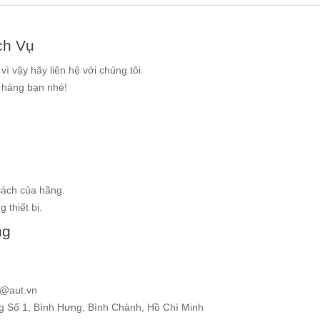
ch Vụ
ì vậy hãy liên hệ với chúng tôi
g hàng bạn nhé!
sách của hãng.
 thiết bị.
ng
e@aut.vn
ng Số 1, Bình Hưng, Bình Chánh, Hồ Chí Minh