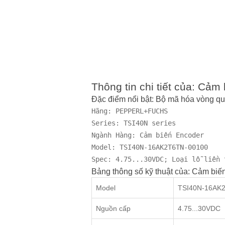
Thông tin chi tiết của: 
Đặc điểm nổi bật: Bộ mã hóa vòng
Hãng: PEPPERL+FUCHS

Series: TSI40N series

Ngành Hàng: Cảm biến Encoder

Model: TSI40N-16AK2T6TN-00100

Spec: 4.75...30VDC; Loại lỗ liền 
Bảng thông số kỹ thuật của: Cảm
Model
TSI40N-16AK
Nguồn cấp
4.75...30VDC