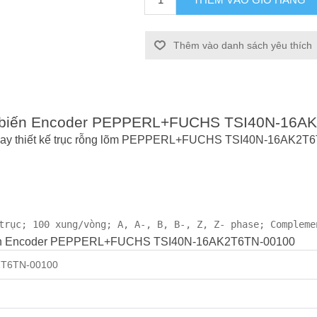
Thêm vào danh sách yêu thích
Cảm biến Encoder PEPPERL+FUCHS TSI40N-16
 quay thiết kế trục rỗng lõm PEPPERL+FUCHS TSI40N-16AK2T
trục; 100 xung/vòng; A, A-, B, B-, Z, Z- phase; Compleme
 biến Encoder PEPPERL+FUCHS TSI40N-16AK2T6TN-00100
2T6TN-00100