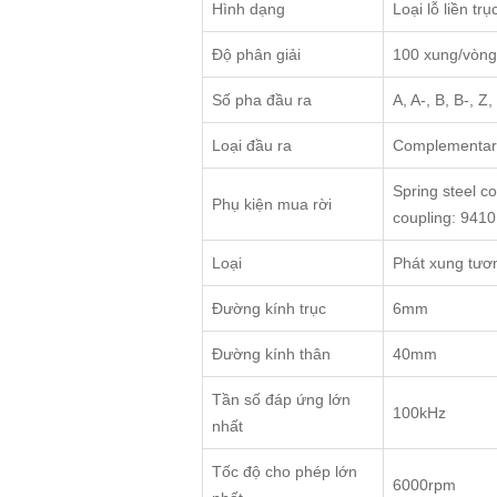
Hình dạng
Loại lỗ liền trụ
Độ phân giải
100 xung/vòng
Số pha đầu ra
A, A-, B, B-, Z
Loại đầu ra
Complementary
Spring steel c
Phụ kiện mua rời
coupling: 9410,
Loại
Phát xung tươ
Đường kính trục
6mm
Đường kính thân
40mm
Tần số đáp ứng lớn
100kHz
nhất
Tốc độ cho phép lớn
6000rpm