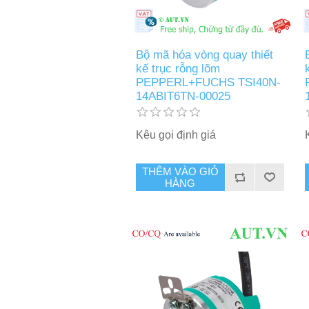
Bộ mã hóa vòng quay thiết
kế trục rỗng lõm
PEPPERL+FUCHS TSI40N-
14ABIT6TN-00025
Kêu gọi định giá
THÊM VÀO GIỎ
HÀNG