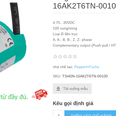
16AK2T6TN-001
4.75...30VDC
100 xung/vòng
Loại lỗ liền trục
A, A-, B, B-, Z, Z- phase
Complementary output (Push-pull / HT
nhà chế tạo:
Pepperl+Fuchs
SKU:
TSI40N-16AK2T6TN-00100
Tải xuống mẫu
Kêu gọi định giá
THÊM VÀO GIỎ HÀNG