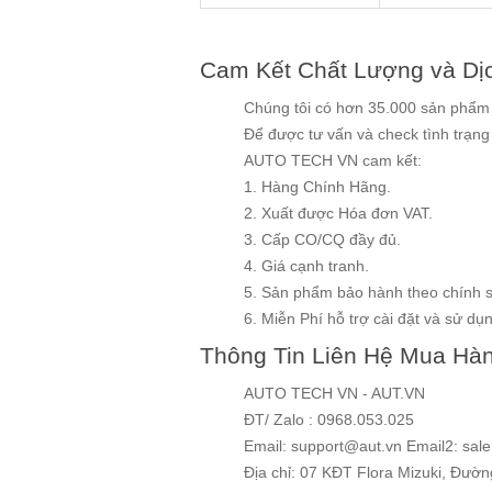
Cam Kết Chất Lượng và Dị
Chúng tôi có hơn 35.000 sản phẩm v
Để được tư vấn và check tình trạn
AUTO TECH VN cam kết:
1. Hàng Chính Hãng.
2. Xuất được Hóa đơn VAT.
3. Cấp CO/CQ đầy đủ.
4. Giá cạnh tranh.
5. Sản phẩm bảo hành theo chính 
6. Miễn Phí hỗ trợ cài đặt và sử dụng
Thông Tin Liên Hệ Mua Hà
AUTO TECH VN - AUT.VN
ĐT/ Zalo : 0968.053.025
Email: support@aut.vn Email2: sal
Địa chỉ: 07 KĐT Flora Mizuki, Đườ