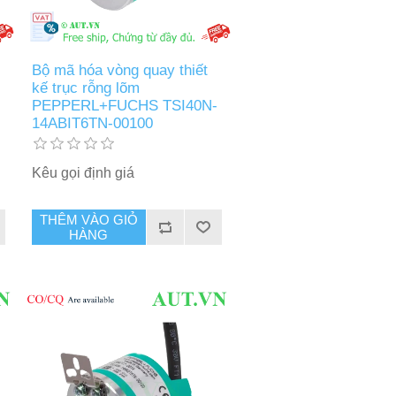
Bộ mã hóa vòng quay thiết
kế trục rỗng lõm
-
PEPPERL+FUCHS TSI40N-
14ABIT6TN-00100
Kêu gọi định giá
THÊM VÀO GIỎ
HÀNG