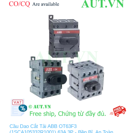
Cầu Dao Cắt Tải ABB OT63F3
(1SCA105332R1001) 63A 3P - Bền Bỉ, An Toàn,