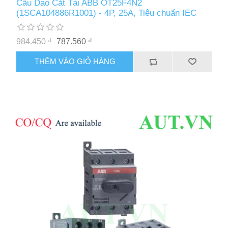
Cầu Dao Cắt Tải ABB OT25F4N2
(1SCA104886R1001) - 4P, 25A, Tiêu chuẩn IEC
984.450 ₫
787.560 ₫
THÊM VÀO GIỎ HÀNG