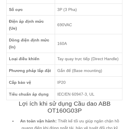
Số cực
3P (3 Pha)
Điện áp định mức
690VAC
(Ue)
Dòng điện định mức
160A
(In)
Loại điều khiển
Tay quay trực tiếp (Direct Handle)
Phương pháp lắp đặt
Gắn đế (Base mounting)
Cấp bảo vệ
IP20
Tiêu chuẩn áp dụng
IEC/EN 60947-3, UL
Lợi ích khi sử dụng Cầu dao ABB
OT160G03P
An toàn vận hành:
Thiết kế tối ưu giúp ngăn chặn hồ
quang điện khi đóng ngắt tải, bảo vệ tuyệt đối cho kỹ