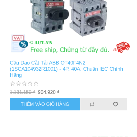
Cầu Dao Cắt Tải ABB OT40F4N2
(1SCA104932R1001) - 4P, 40A, Chuẩn IEC Chính
Hãng
1.131.150 ₫
904.920 ₫
THÊM VÀO GIỎ HÀNG