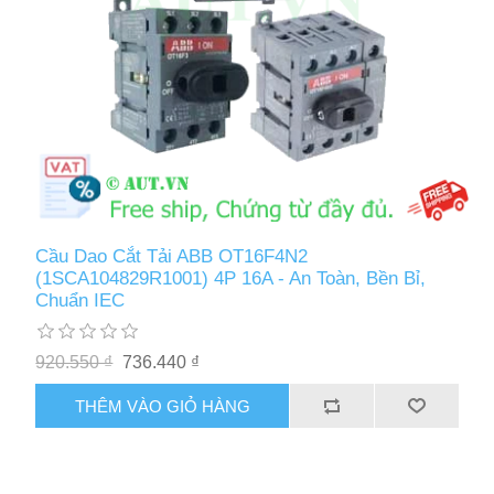
Cầu Dao Cắt Tải ABB OT16F4N2
(1SCA104829R1001) 4P 16A - An Toàn, Bền Bỉ,
Chuẩn IEC
920.550 ₫
736.440 ₫
THÊM VÀO GIỎ HÀNG