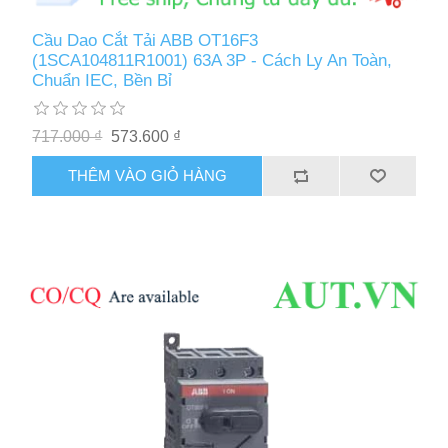
Cầu Dao Cắt Tải ABB OT16F3
(1SCA104811R1001) 63A 3P - Cách Ly An Toàn,
Chuẩn IEC, Bền Bỉ
717.000 ₫
573.600 ₫
THÊM VÀO GIỎ HÀNG