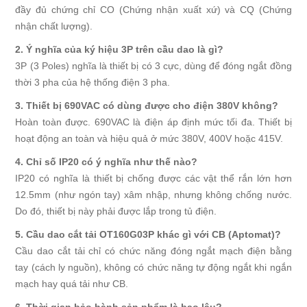
đầy đủ chứng chỉ CO (Chứng nhận xuất xứ) và CQ (Chứng
nhận chất lượng).
2. Ý nghĩa của ký hiệu 3P trên cầu dao là gì?
3P (3 Poles) nghĩa là thiết bị có 3 cực, dùng để đóng ngắt đồng
thời 3 pha của hệ thống điện 3 pha.
3. Thiết bị 690VAC có dùng được cho điện 380V không?
Hoàn toàn được. 690VAC là điện áp định mức tối đa. Thiết bị
hoạt động an toàn và hiệu quả ở mức 380V, 400V hoặc 415V.
4. Chỉ số IP20 có ý nghĩa như thế nào?
IP20 có nghĩa là thiết bị chống được các vật thể rắn lớn hơn
12.5mm (như ngón tay) xâm nhập, nhưng không chống nước.
Do đó, thiết bị này phải được lắp trong tủ điện.
5. Cầu dao cắt tải OT160G03P khác gì với CB (Aptomat)?
Cầu dao cắt tải chỉ có chức năng đóng ngắt mạch điện bằng
tay (cách ly nguồn), không có chức năng tự động ngắt khi ngắn
mạch hay quá tải như CB.
6. Thời gian bảo hành sản phẩm là bao lâu?