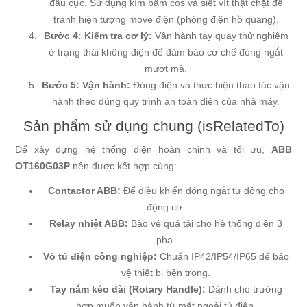
đầu cực. Sử dụng kìm bấm cos và siết vít thật chặt để
tránh hiện tượng move điện (phóng điện hồ quang).
Bước 4: Kiểm tra cơ lý:
Vận hành tay quay thử nghiệm
ở trạng thái không điện để đảm bảo cơ chế đóng ngắt
mượt mà.
Bước 5: Vận hành:
Đóng điện và thực hiện thao tác vận
hành theo đúng quy trình an toàn điện của nhà máy.
Sản phẩm sử dụng chung (isRelatedTo)
Để xây dựng hệ thống điện hoàn chỉnh và tối ưu,
ABB
OT160G03P
nên được kết hợp cùng:
Contactor ABB:
Để điều khiển đóng ngắt tự động cho
động cơ.
Relay nhiệt ABB:
Bảo vệ quá tải cho hệ thống điện 3
pha.
Vỏ tủ điện công nghiệp:
Chuẩn IP42/IP54/IP65 để bảo
vệ thiết bị bên trong.
Tay nắm kéo dài (Rotary Handle):
Dành cho trường
hợp muốn vận hành từ mặt ngoài tủ điện.