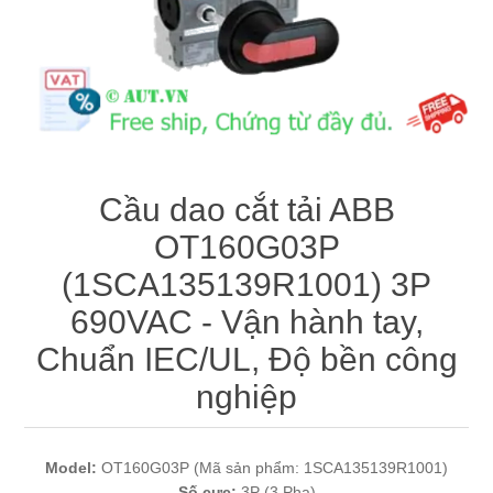
Máy tính công nghiệp
Động cơ servo 2 phase
Quạt thông gió
Động cơ bước 2 phase
Chưa Phân Loại
Phụ Kiện Schneider
Cầu dao cắt tải ABB
Phụ Kiện Siemens
OT160G03P
(1SCA135139R1001) 3P
690VAC - Vận hành tay,
Chuẩn IEC/UL, Độ bền công
nghiệp
Model:
OT160G03P (Mã sản phẩm:
1SCA135139R1001
)
Số cực:
3P (3 Pha)