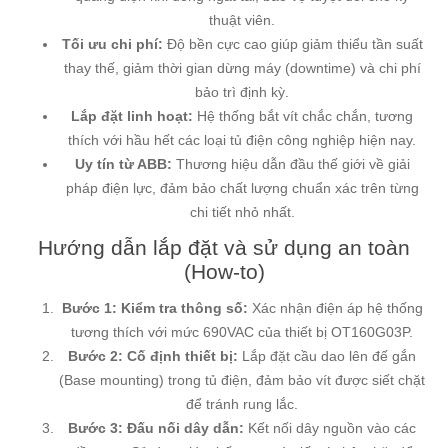
thuật viên.
Tối ưu chi phí:
Độ bền cực cao giúp giảm thiểu tần suất
thay thế, giảm thời gian dừng máy (downtime) và chi phí
bảo trì định kỳ.
Lắp đặt linh hoạt:
Hệ thống bắt vít chắc chắn, tương
thích với hầu hết các loại tủ điện công nghiệp hiện nay.
Uy tín từ ABB:
Thương hiệu dẫn đầu thế giới về giải
pháp điện lực, đảm bảo chất lượng chuẩn xác trên từng
chi tiết nhỏ nhất.
Hướng dẫn lắp đặt và sử dụng an toàn
(How-to)
Bước 1: Kiểm tra thông số:
Xác nhận điện áp hệ thống
tương thích với mức 690VAC của thiết bị OT160G03P.
Bước 2: Cố định thiết bị:
Lắp đặt cầu dao lên đế gắn
(Base mounting) trong tủ điện, đảm bảo vít được siết chặt
để tránh rung lắc.
Bước 3: Đấu nối dây dẫn:
Kết nối dây nguồn vào các