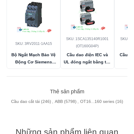
SKU:
1SCA135140R1001
SKU:
1S
SKU:
3RV2011-1AA15
(OT160G04P)
Bộ Ngắt Mạch Bảo Vệ
Cầu dao điện IEC và
Cầu Da
Động Cơ Siemens
UL đóng ngắt bằng tay
3RV2011-1AA15
(1.1-
ABB
(
1SCA
1.6A) - Chống Quá Tải,
1SCA135140R1001
63A 3P
Cắt 100kA, Chính Hãng
(OT160G04P)
Toàn, 
AUT VN
Thẻ sản phẩm
Cầu dao cắt tải
(246)
,
ABB
(5798)
,
OT16...160 series
(16)
Những sản phẩm liên quan