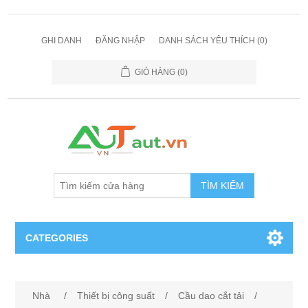
GHI DANH
ĐĂNG NHẬP
DANH SÁCH YÊU THÍCH
(0)
GIỎ HÀNG
(0)
TÌM KIẾM
CATEGORIES
Cảm Biến
Nhà
/
Thiết bị công suất
/
Cầu dao cắt tải
/