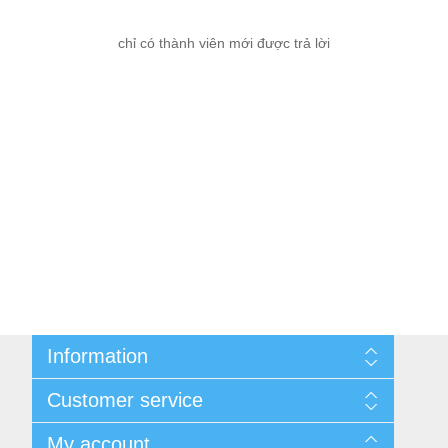
chỉ có thành viên mới được trả lời
Information
Cùng nhau kiếm tiền
Customer service
Thông tin liên hệ
Thương Hiệu
Quy định đổi, trả hàng
My account