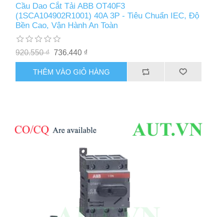
Cầu Dao Cắt Tải ABB OT40F3
(1SCA104902R1001) 40A 3P - Tiêu Chuẩn IEC, Độ
Bền Cao, Vận Hành An Toàn
920.550 ₫
736.440 ₫
THÊM VÀO GIỎ HÀNG