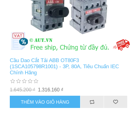
Cầu Dao Cắt Tải ABB OT80F3
(1SCA105798R1001) - 3P, 80A, Tiêu Chuẩn IEC
Chính Hãng
1.645.200 ₫
1.316.160 ₫
THÊM VÀO GIỎ HÀNG