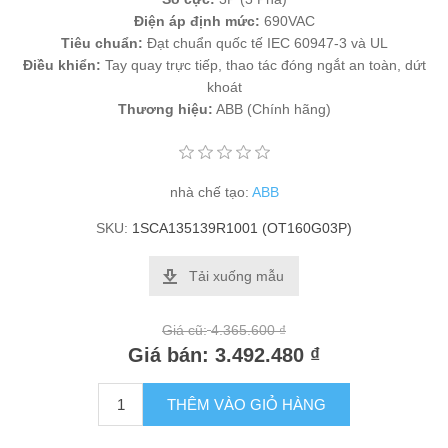
Điện áp định mức:
690VAC
Tiêu chuẩn:
Đạt chuẩn quốc tế IEC 60947-3 và UL
Điều khiển:
Tay quay trực tiếp, thao tác đóng ngắt an toàn, dứt
khoát
Thương hiệu:
ABB (Chính hãng)
nhà chế tạo:
ABB
SKU:
1SCA135139R1001 (OT160G03P)
Tải xuống mẫu
Giá cũ:
4.365.600 ₫
Giá bán:
3.492.480 ₫
THÊM VÀO GIỎ HÀNG