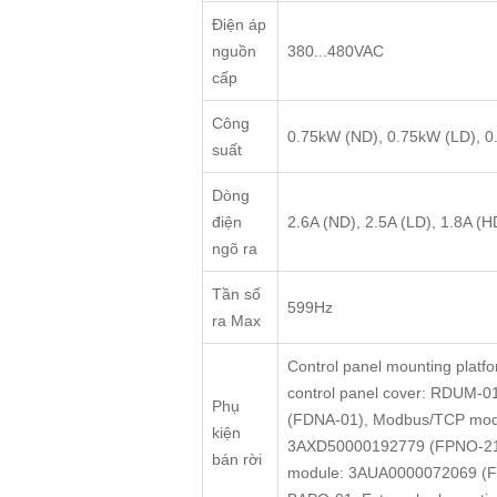
Điện áp
nguồn
380...480VAC
cấp
Công
0.75kW (ND), 0.75kW (LD), 
suất
Dòng
điện
2.6A (ND), 2.5A (LD), 1.8A (H
ngõ ra
Tần số
599Hz
ra Max
Control panel mounting pla
control panel cover: RDUM-0
Phụ
(FDNA-01), Modbus/TCP modu
kiện
3AXD50000192779 (FPNO-21)
bán rời
module: 3AUA0000072069 (FE