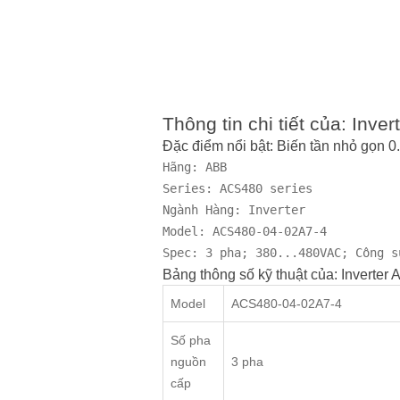
Thông tin chi tiết của: In
Đặc điểm nổi bật: Biến tần nhỏ gọ
Hãng: ABB

Series: ACS480 series

Ngành Hàng: Inverter

Model: ACS480-04-02A7-4

Spec: 3 pha; 380...480VAC; Công s
Bảng thông số kỹ thuật của: Inverte
Model
ACS480-04-02A7-4
Số pha
nguồn
3 pha
cấp