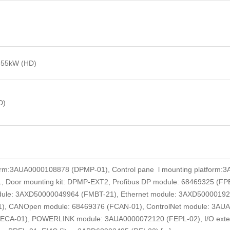
0.55kW (HD)
D)
tform:3AUA0000108878 (DPMP-01), Control pane l mounting platform
1, Door mounting kit: DPMP-EXT2, Profibus DP module: 68469325 (F
le: 3AXD50000049964 (FMBT-21), Ethernet module: 3AXD50000192786
, CANOpen module: 68469376 (FCAN-01), ControlNet module: 3AUA
CA-01), POWERLINK module: 3AUA0000072120 (FEPL-02), I/O extensi