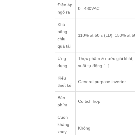
Điện áp
0...480VAC
ngõ ra
Khả
năng
110% at 60 s (LD), 150% at 6
chịu
quá tải
Ứng
Thực phẩm & nước giải khát, X
dụng
xuất tự động [...]
Kiểu
General purpose inverter
thiết kế
Bàn
Có tích hợp
phím
Cuộn
kháng
Không
xoay