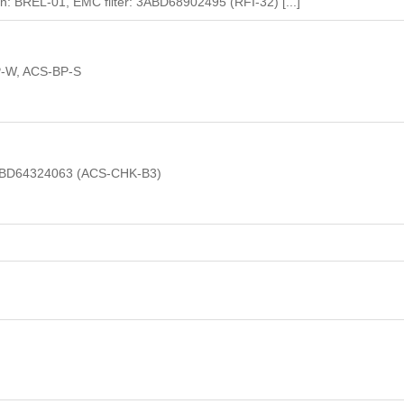
on: BREL-01, EMC filter: 3ABD68902495 (RFI-32) [...]
P-W, ACS-BP-S
ABD64324063 (ACS-CHK-B3)