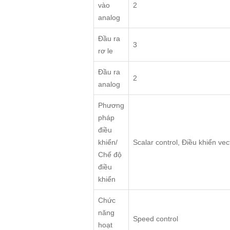
vào
2
analog
Đầu ra
3
rơ le
Đầu ra
2
analog
Phương
pháp
điều
khiển/
Scalar control, Điều khiển vec
Chế độ
điều
khiển
Chức
năng
Speed control
hoạt