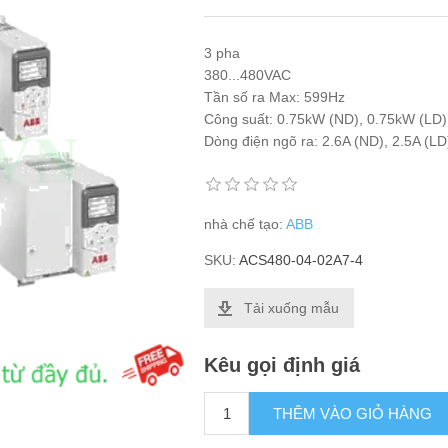
3 pha
380...480VAC
Tần số ra Max: 599Hz
Công suất: 0.75kW (ND), 0.75kW (LD)
Dòng điện ngõ ra: 2.6A (ND), 2.5A (LD
nhà chế tạo:
ABB
SKU:
ACS480-04-02A7-4
Tải xuống mẫu
Kêu gọi định giá
THÊM VÀO GIỎ HÀNG