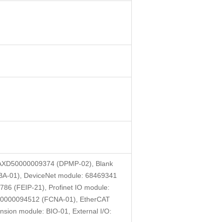
:3AXD50000009374 (DPMP-02), Blank
PBA-01), DeviceNet module: 68469341
 (FEIP-21), Profinet IO module:
0000094512 (FCNA-01), EtherCAT
on module: BIO-01, External I/O: