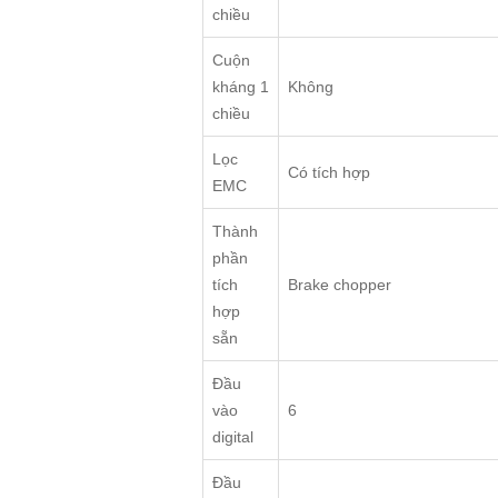
chiều
Cuộn
kháng 1
Không
chiều
Lọc
Có tích hợp
EMC
Thành
phần
tích
Brake chopper
hợp
sẵn
Đầu
vào
6
digital
Đầu