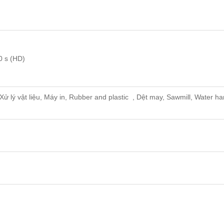
0 s (HD)
ử lý vật liệu, Máy in, Rubber and plastic , Dệt may, Sawmill, Water 