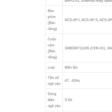
BAPO-01, External relay opti
Bàn
phím
ACS-AP-I, ACS-AP-S, ACS-A
(Bán
riêng)
Cuộn
cảm
3ABD68711185 (CHK-01), 3
(Bán
riêng)
Loại
Biến tần
Tần số
47...63Hz
ngõ vào
Dòng
điện
3.5A
ngõ vào