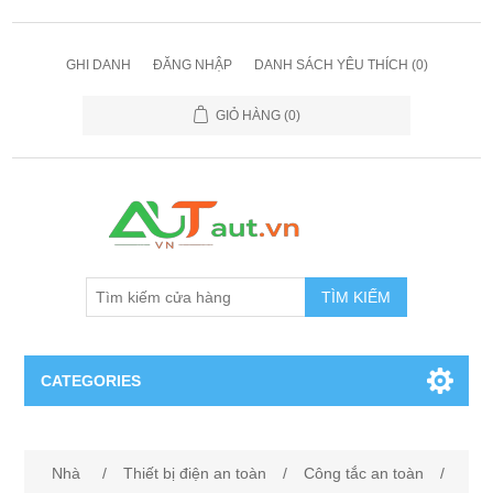
GHI DANH
ĐĂNG NHẬP
DANH SÁCH YÊU THÍCH
(0)
GIỎ HÀNG
(0)
TÌM KIẾM
CATEGORIES
Cảm Biến
Nhà
/
Thiết bị điện an toàn
/
Công tắc an toàn
/