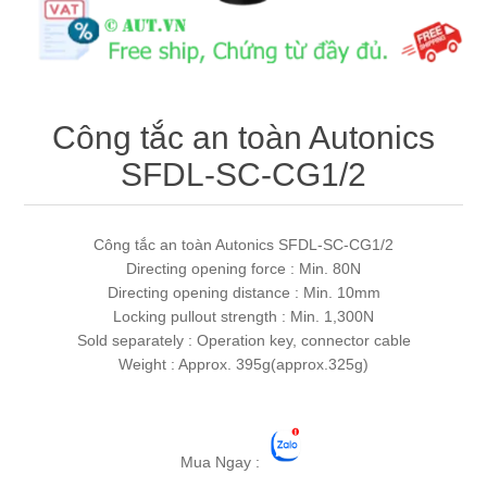
Máy tính công nghiệp
Động cơ servo 2 phase
Quạt thông gió
Động cơ bước 2 phase
Chưa Phân Loại
Công tắc an toàn Autonics
Phụ Kiện Schneider
SFDL-SC-CG1/2
Phụ Kiện Siemens
Công tắc an toàn Autonics SFDL-SC-CG1/2
Directing opening force : Min. 80N
Directing opening distance : Min. 10mm
Locking pullout strength : Min. 1,300N
Sold separately : Operation key, connector cable
Weight : Approx. 395g(approx.325g)
Mua Ngay :