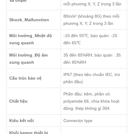
Va chạm
mỗi phương X, Y, Z trong 3 lần
80m/s² (khoảng 8G) theo mỗi
Shock_Malfunction
phương X, Y, Z trong 3 lần
Môi trường_Nhiệt độ
-10 đến 55℃, bảo quản: -25
xung quanh
đến 65℃
Môi trường_Độ ẩm
35 đến 85%RH, bảo quản : 35
xung quanh
đến 85%RH
IP67 (theo tiêu chuẩn IEC, trừ
Cấu trúc bảo vệ
phần đầu)
Phần đầu: kẽm, phần vỏ:
Chất liệu
polyamide 66, chìa khóa hoạt
động: thép không gỉ 304
Kiểu kết nối
Connector type
Khối lượng thiết bị