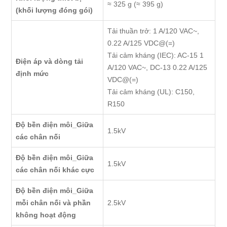
≈ 325 g (≈ 395 g)
(khối lượng đóng gói)
Tải thuần trở: 1 A/120 VAC~,
0.22 A/125 VDC@(=)
Tải cảm kháng (IEC): AC-15 1
Điện áp và dòng tải
A/120 VAC~, DC-13 0.22 A/125
định mức
VDC@(=)
Tải cảm kháng (UL): C150,
R150
Độ bền điện môi_Giữa
1.5kV
các chân nối
Độ bền điện môi_Giữa
1.5kV
các chân nối khác cực
Độ bền điện môi_Giữa
mỗi chân nối và phần
2.5kV
không hoạt động