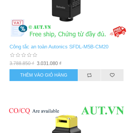
Công tắc an toàn Autonics SFDL-M5B-CM20
3.788.850 ₫
3.031.080 ₫
THÊM VÀO GIỎ HÀNG