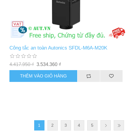
Công tắc an toàn Autonics SFDL-M6A-M20K
4.417.950 ₫
3.534.360 ₫
THÊM VÀO GIỎ HÀNG
1
2
3
4
5