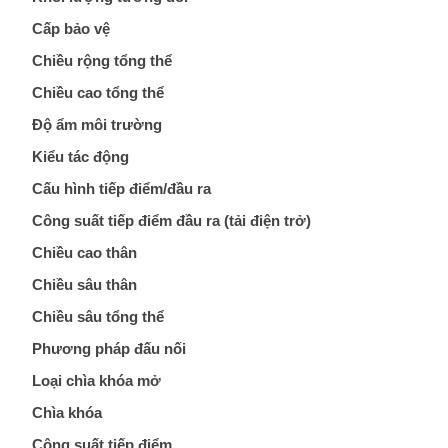
Máy tính công nghiệp
Động cơ servo 2 phase
Quạt thông gió
Cấp bảo vệ
Chiều rộng tổng thể
Động cơ bước 2 phase
Chưa Phân Loại
Chiều cao tổng thể
Độ ẩm môi trường
Phụ Kiện Schneider
Kiểu tác động
Cấu hình tiếp điểm/đầu ra
Phụ Kiện Siemens
Công suất tiếp điểm đầu ra (tải điện trở)
Chiều cao thân
Chiều sâu thân
Chiều sâu tổng thể
Phương pháp đấu nối
Loại chìa khóa mở
Chìa khóa
Công suất tiếp điểm