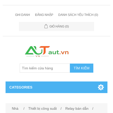
GHI DANH
ĐĂNG NHẬP
DANH SÁCH YÊU THÍCH
(0)
GIỎ HÀNG
(0)
TÌM KIẾM
CATEGORIES
Cảm Biến
Nhà
/
Thiết bị công suất
/
Relay bán dẫn
/