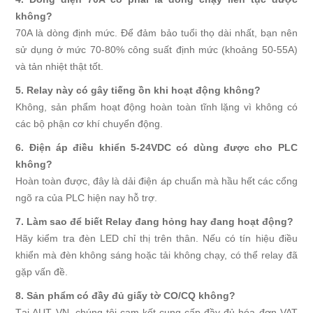
không?
70A là dòng định mức. Để đảm bảo tuổi thọ dài nhất, bạn nên
sử dụng ở mức 70-80% công suất định mức (khoảng 50-55A)
và tản nhiệt thật tốt.
5. Relay này có gây tiếng ồn khi hoạt động không?
Không, sản phẩm hoạt động hoàn toàn tĩnh lặng vì không có
các bộ phận cơ khí chuyển động.
6. Điện áp điều khiển 5-24VDC có dùng được cho PLC
không?
Hoàn toàn được, đây là dải điện áp chuẩn mà hầu hết các cổng
ngõ ra của PLC hiện nay hỗ trợ.
7. Làm sao để biết Relay đang hỏng hay đang hoạt động?
Hãy kiểm tra đèn LED chỉ thị trên thân. Nếu có tín hiệu điều
khiển mà đèn không sáng hoặc tải không chạy, có thể relay đã
gặp vấn đề.
8. Sản phẩm có đầy đủ giấy tờ CO/CQ không?
Tại AUT VN, chúng tôi cam kết cung cấp đầy đủ hóa đơn VAT