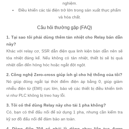
nghiệm.
Điều khiển các tải điện trở lớn trong sản xuất thực phẩm
và hóa chất.
Câu hỏi thường gặp (FAQ)
1. Tại sao tôi phải dùng thêm tản nhiệt cho Relay bán dẫn
này?
Khác với relay cơ, SSR dẫn điện qua linh kiện bán dẫn nên sẽ
tỏa nhiệt đáng kể. Nếu không có tản nhiệt, thiết bị sẽ bị quá
nhiệt dẫn đến hỏng hóc hoặc ngắt đột ngột.
2. Công nghệ Zero-cross giúp ích gì cho hệ thống của tôi?
Nó giúp đóng ngắt tại thời điểm điện áp bằng 0, giúp giảm
nhiễu điện từ (EMI) cực lớn, bảo vệ các thiết bị điều khiển tinh
vi như PLC không bị treo hay lỗi.
3. Tôi có thể dùng Relay này cho tải 1 pha không?
Có, bạn có thể đấu nối để sử dụng 1 pha, nhưng cần kiểm tra
kỹ sơ đồ đấu nối để đảm bảo an toàn.
4. Dòng điện 70A có phải là dòng chạy liên tục được