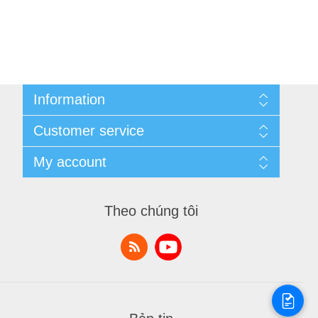
Information
Cùng nhau kiếm tiền
Customer service
Thông tin liên hệ
Thương Hiệu
Quy định đổi, trả hàng
My account
Tin Tức
Sản phẩm đã xem
Danh Sách So Sánh
My account
Sản Phẩm Mới
Orders
Theo chúng tôi
Bài viết chia sẻ kiến thức
Addresses
Shopping cart
Danh sách yêu thích