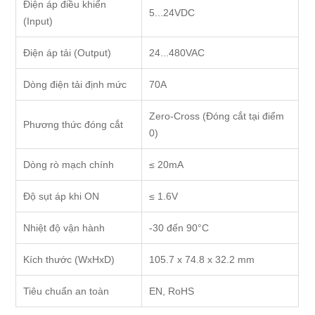
Điện áp điều khiển
5...24VDC
(Input)
Điện áp tải (Output)
24...480VAC
Dòng điện tải định mức
70A
Zero-Cross (Đóng cắt tại điểm
Phương thức đóng cắt
0)
Dòng rò mạch chính
≤ 20mA
Độ sụt áp khi ON
≤ 1.6V
Nhiệt độ vận hành
-30 đến 90°C
Kích thước (WxHxD)
105.7 x 74.8 x 32.2 mm
Tiêu chuẩn an toàn
EN, RoHS