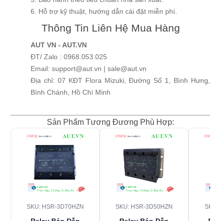
6. Hỗ trợ kỹ thuật, hướng dẫn cài đặt miễn phí.
Thông Tin Liên Hệ Mua Hàng
AUT VN - AUT.VN
ĐT/ Zalo : 0968.053.025
Email: support@aut.vn | sale@aut.vn
Địa chỉ: 07 KĐT Flora Mizuki, Đường Số 1, Bình Hưng,
Bình Chánh, Hồ Chí Minh
Sản Phẩm Tương Đương Phù Hợp:
SKU:
HSR-3D70HZN
SKU:
HSR-3D50HZN
SKU:
Relay Bán Dẫn
Relay Bán Dẫn
Rel