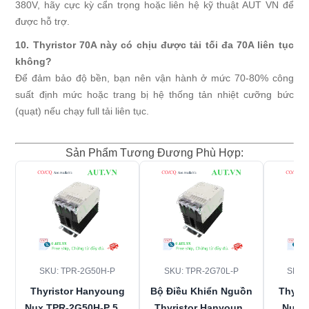
380V, hãy cực kỳ cẩn trọng hoặc liên hệ kỹ thuật AUT VN để
được hỗ trợ.
10. Thyristor 70A này có chịu được tải tối đa 70A liên tục
không?
Để đảm bảo độ bền, bạn nên vận hành ở mức 70-80% công
suất định mức hoặc trang bị hệ thống tản nhiệt cưỡng bức
(quạt) nếu chạy full tải liên tục.
Sản Phẩm Tương Đương Phù Hợp:
SKU: TPR-2G50H-P
SKU: TPR-2G70L-P
SKU:
Thyristor Hanyoung
Bộ Điều Khiển Nguồn
Thyri
Nux TPR-2G50H-P 50A
Thyristor Hanyoung
Nux 