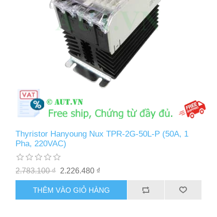
Thyristor Hanyoung Nux TPR-2G-50L-P (50A, 1
Pha, 220VAC)
2.783.100 ₫
2.226.480 ₫
THÊM VÀO GIỎ HÀNG