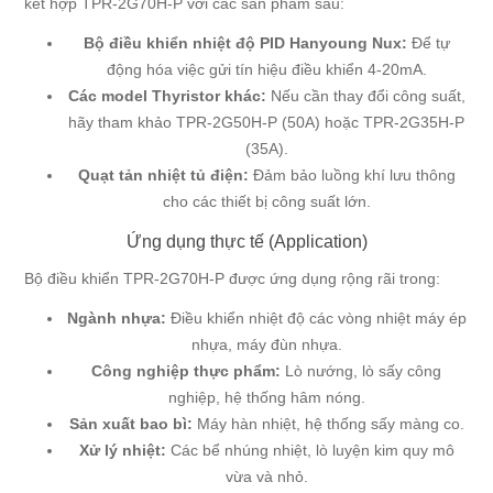
kết hợp TPR-2G70H-P với các sản phẩm sau:
Bộ điều khiển nhiệt độ PID Hanyoung Nux:
Để tự
động hóa việc gửi tín hiệu điều khiển 4-20mA.
Các model Thyristor khác:
Nếu cần thay đổi công suất,
hãy tham khảo
TPR-2G50H-P (50A)
hoặc
TPR-2G35H-P
(35A)
.
Quạt tản nhiệt tủ điện:
Đảm bảo luồng khí lưu thông
cho các thiết bị công suất lớn.
Ứng dụng thực tế (Application)
Bộ điều khiển TPR-2G70H-P được ứng dụng rộng rãi trong:
Ngành nhựa:
Điều khiển nhiệt độ các vòng nhiệt máy ép
nhựa, máy đùn nhựa.
Công nghiệp thực phẩm:
Lò nướng, lò sấy công
nghiệp, hệ thống hâm nóng.
Sản xuất bao bì:
Máy hàn nhiệt, hệ thống sấy màng co.
Xử lý nhiệt:
Các bể nhúng nhiệt, lò luyện kim quy mô
vừa và nhỏ.