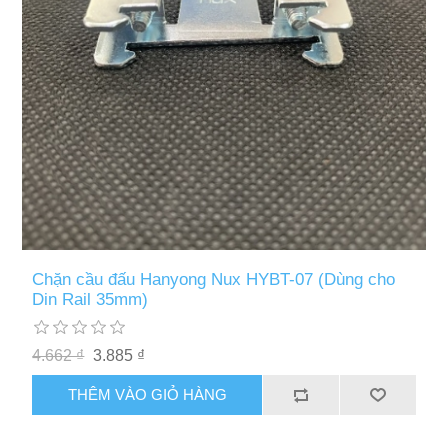
Chặn cầu đấu Hanyong Nux HYBT-07 (Dùng cho
Din Rail 35mm)
4.662 ₫
3.885 ₫
THÊM VÀO GIỎ HÀNG