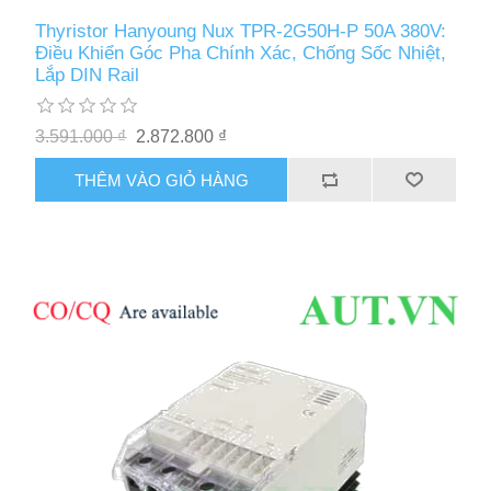
Thyristor Hanyoung Nux TPR-2G50H-P 50A 380V:
Điều Khiển Góc Pha Chính Xác, Chống Sốc Nhiệt,
Lắp DIN Rail
3.591.000 ₫
2.872.800 ₫
THÊM VÀO GIỎ HÀNG