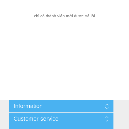
chỉ có thành viên mới được trả lời
Information
Cùng nhau kiếm tiền
Customer service
Thông tin liên hệ
Thương Hiệu
Quy định đổi, trả hàng