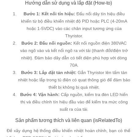
Hướng dẫn sử dụng và lắp đặt (How-to)
Bước 1: Kết nối tín hiệu:
Đấu nối dây tín hiệu điều
khiển từ bộ điều khiển nhiệt độ PID hoặc PLC (4-20mA
hoặc 1-5VDC) vào các chân input tương ứng của
Thyristor.
Bước 2: Đấu nối nguồn:
Kết nối nguồn điện 380VAC
vào ngõ vào và kết nối ngõ ra với tải (thanh đốt/điện trở
nhiệt). Đảm bảo dây dẫn có tiết diện phù hợp với dòng
70A.
Bước 3: Lắp đặt tản nhiệt:
Gắn Thyristor lên tấm tản
nhiệt hoặc lắp trong tủ điện có quạt thông gió để đảm bảo
thiết bị không bị quá nhiệt.
Bước 4: Vận hành:
Cấp nguồn, kiểm tra đèn LED hiển
thị và điều chỉnh tín hiệu đầu vào để kiểm tra mức công
suất ra của tải.
Sản phẩm tương thích và liên quan (isRelatedTo)
Để xây dựng hệ thống điều khiển nhiệt hoàn chỉnh, bạn có thể