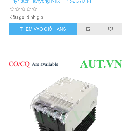
Thyristor Hanyong Nux TPR-2G70H-F
Kêu gọi định giá
THÊM VÀO GIỎ HÀNG