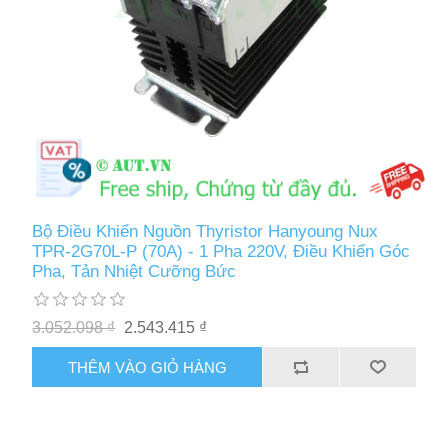
Bộ Điều Khiển Nguồn Thyristor Hanyoung Nux
TPR-2G70L-P (70A) - 1 Pha 220V, Điều Khiển Góc
Pha, Tản Nhiệt Cưỡng Bức
3.052.098 ₫
2.543.415 ₫
THÊM VÀO GIỎ HÀNG