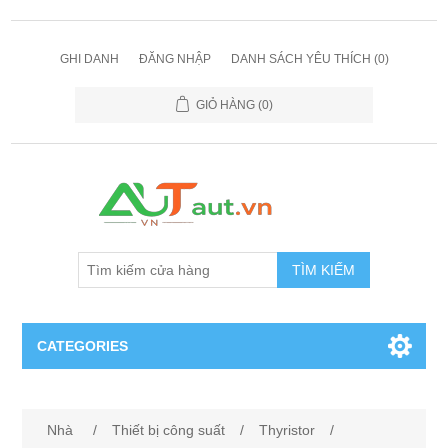
GHI DANH
ĐĂNG NHẬP
DANH SÁCH YÊU THÍCH
(0)
GIỎ HÀNG
(0)
TÌM KIẾM
CATEGORIES
Cảm Biến
Nhà
/
Thiết bị công suất
/
Thyristor
/