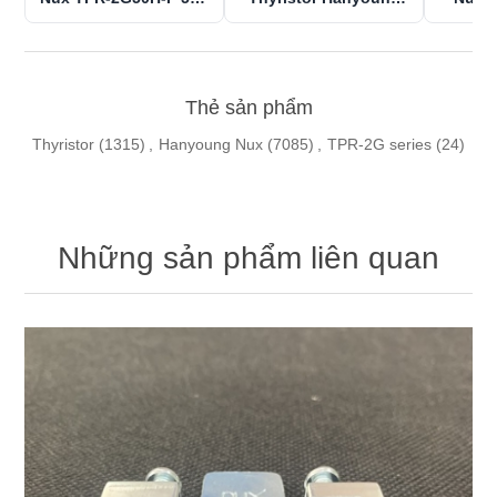
380V: Điều Khiển Góc
Nux TPR-2G70L-P
(50A, 
Pha Chính Xác, Chống
(70A) - Điều Khiển Góc
Sốc Nhiệt, Lắp DIN Rail
Pha, 1 Pha 220V, Tản
Nhiệt Cưỡng Bức
Thẻ sản phẩm
Thyristor
(1315)
,
Hanyoung Nux
(7085)
,
TPR-2G series
(24)
Những sản phẩm liên quan