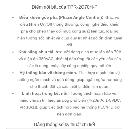
Điểm nổi bật của TPR-2G70H-P
Điều khiển góc pha (Phase Angle Control):
Khác với
điều khiển On/Off thông thường, công nghệ điều khiển
pha cho phép thay đổi mức công suất liên tục, loại bỏ
hiện tượng sốc nhiệt và giúp duy trì nhiệt độ ổn định tuyệt
đối.
Khả năng chịu tải lớn:
Với dòng định mức lên đến 70A
và điện áp 380VAC, thiết bị đáp ứng tốt các yêu cầu của
các lò nung, máy sấy công nghiệp quy mô lớn.
Hệ thống bảo vệ thông minh:
Tích hợp mạch bảo vệ
chống ngắn mạch và quá dòng, giúp ngăn ngừa hư hỏng
cho thanh đốt và các thiết bị điện liên quan.
Linh hoạt trong kết nối:
Tương thích hoàn hảo với
nhiều chuẩn tín hiệu analog phổ biến (4-20mA, 1-5VDC,
VR 10kΩ), giúp việc tích hợp vào hệ thống PLC/PID trở
nên đơn giản.
Bảng thông số kỹ thuật chi tiết