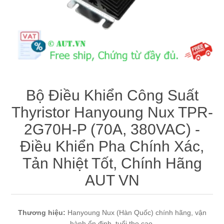
Máy tính công nghiệp
Động cơ servo 2 phase
Quạt thông gió
Động cơ bước 2 phase
Chưa Phân Loại
Phụ Kiện Schneider
Bộ Điều Khiển Công Suất
Phụ Kiện Siemens
Thyristor Hanyoung Nux TPR-
2G70H-P (70A, 380VAC) -
Điều Khiển Pha Chính Xác,
Tản Nhiệt Tốt, Chính Hãng
AUT VN
Thương hiệu:
Hanyoung Nux (Hàn Quốc) chính hãng, vận
hành ổn định, tuổi thọ cao.