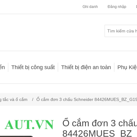
Ghi danh
Đăng nhập
iển
Thiết bị công suất
Thiết bị điện an toàn
Phụ Kiệ
 tắc và ổ cắm
/
Ổ cắm đơn 3 chấu Schneider 84426MUES_BZ_G1
Ổ cắm đơn 3 chấu
84426MUES_BZ