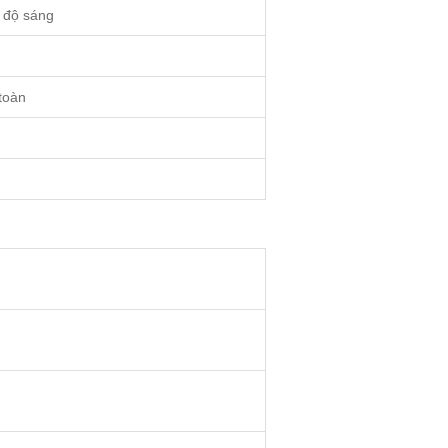
h độ sáng
toàn