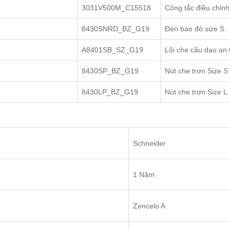
3031V500M_C15518
Công tắc điều chỉn
8430SNRD_BZ_G19
Đèn báo đỏ size S
A8401SB_SZ_G19
Lõi che cầu dao an 
8430SP_BZ_G19
Nút che trơn Size S
8430LP_BZ_G19
Nút che trơn Size L
Schneider
1 Năm
Zencelo A