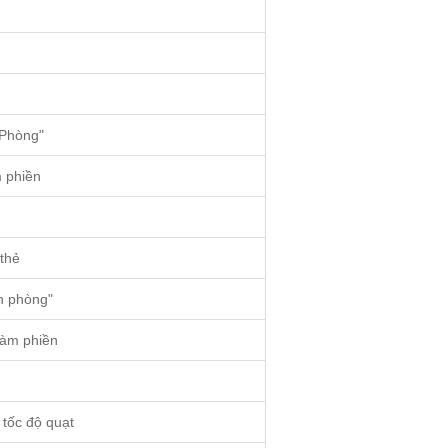
 Phòng"
 phiền
thẻ
ọn phòng"
làm phiền
 tốc độ quạt