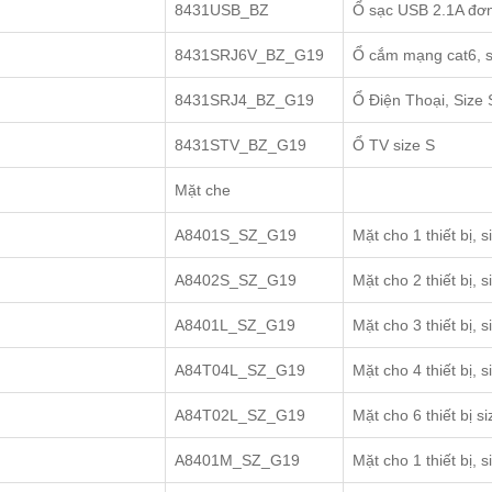
8431USB_BZ
Ổ sạc USB 2.1A đơn
8431SRJ6V_BZ_G19
Ổ cắm mạng cat6, s
8431SRJ4_BZ_G19
Ổ Điện Thoại, Size 
8431STV_BZ_G19
Ổ TV size S
Mặt che
A8401S_SZ_G19
Mặt cho 1 thiết bị, s
A8402S_SZ_G19
Mặt cho 2 thiết bị, s
A8401L_SZ_G19
Mặt cho 3 thiết bị, s
A84T04L_SZ_G19
Mặt cho 4 thiết bị, s
A84T02L_SZ_G19
Mặt cho 6 thiết bị si
A8401M_SZ_G19
Mặt cho 1 thiết bị, 