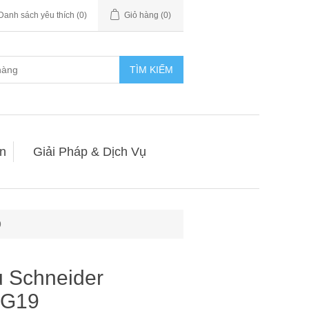
Danh sách yêu thích
(0)
Giỏ hàng
(0)
TÌM KIẾM
n
Giải Pháp & Dịch Vụ
9
 Schneider
_G19