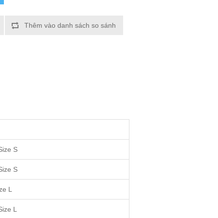
Thêm vào danh sách so sánh
Size S
Size S
ze L
Size L