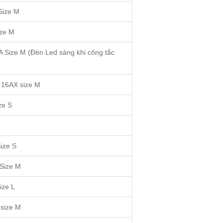
Size M
ize M
 Size M (Đèn Led sáng khi công tắc
n 16AX size M
ze S
ize S
Size M
ize L
 size M