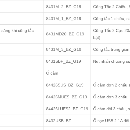
8431M_2_BZ_G19
Công Tắc 2 Chiều, 
8431M_1_BZ_G19
Công tắc 1 chiều, s
Công Tắc 2 Cực 20A
8431MD20_BZ_G19
bật)
8431M_3_BZ_G19
Công tắc trung gia
8431SBP_BZ_G19
Nút nhấn chuông si
Ổ cắm
84426SUS_BZ_G19
Ổ cắm đơn 2 chấu s
84426MUES_BZ_G19
Ổ cắm đơn 3 chấu, 
84426LUES2_BZ_G19
Ổ cắm đôi 3 chấu, s
8432USB_BZ
Ổ sạc USB 2.1A đôi