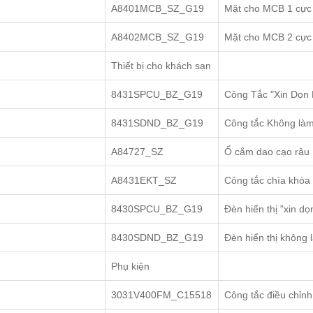
A8401MCB_SZ_G19
Mặt cho MCB 1 cực
A8402MCB_SZ_G19
Mặt cho MCB 2 cực
Thiết bị cho khách sạn
8431SPCU_BZ_G19
Công Tắc "Xin Dọn
8431SDND_BZ_G19
Công tắc Không làm
A84727_SZ
Ổ cắm dao cạo râu
A8431EKT_SZ
Công tắc chìa khóa 
8430SPCU_BZ_G19
Đèn hiển thị "xin d
8430SDND_BZ_G19
Đèn hiển thị không 
Phụ kiện
3031V400FM_C15518
Công tắc điều chỉnh