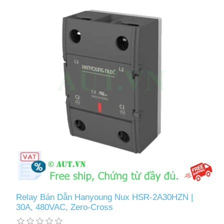
Relay Bán Dẫn Hanyoung Nux HSR-2A30HZN |
30A, 480VAC, Zero-Cross