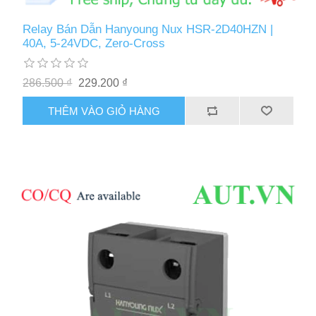
Relay Bán Dẫn Hanyoung Nux HSR-2D40HZN |
40A, 5-24VDC, Zero-Cross
286.500 ₫
229.200 ₫
THÊM VÀO GIỎ HÀNG