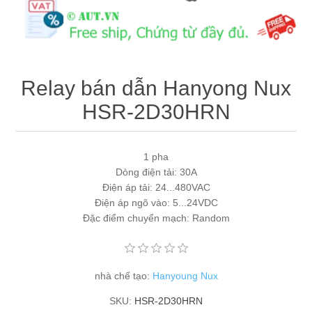
Máy tính công nghiệp
Động cơ servo 2 phase
Quạt thông gió
Động cơ bước 2 phase
Chưa Phân Loại
Relay bán dẫn Hanyong Nux
Phụ Kiện Schneider
HSR-2D30HRN
Phụ Kiện Siemens
1 pha
Dòng điện tải: 30A
Điện áp tải: 24...480VAC
Điện áp ngõ vào: 5...24VDC
Đặc điểm chuyển mạch: Random
nhà chế tạo:
Hanyoung Nux
SKU:
HSR-2D30HRN