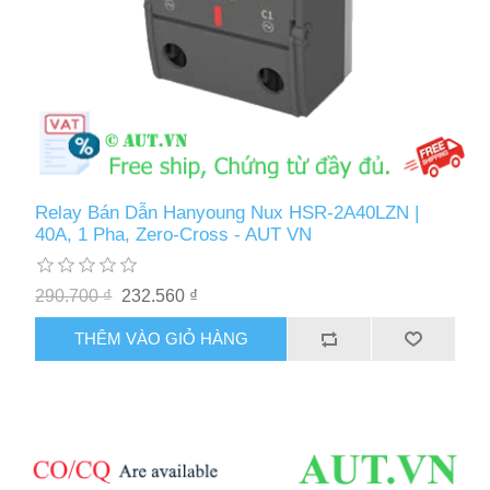
Relay Bán Dẫn Hanyoung Nux HSR-2A40LZN |
40A, 1 Pha, Zero-Cross - AUT VN
290.700 ₫
232.560 ₫
THÊM VÀO GIỎ HÀNG