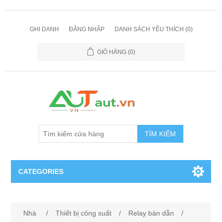
GHI DANH
ĐĂNG NHẬP
DANH SÁCH YÊU THÍCH
(0)
GIỎ HÀNG
(0)
TÌM KIẾM
CATEGORIES
Cảm Biến
Nhà
/
Thiết bị công suất
/
Relay bán dẫn
/