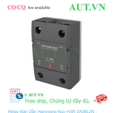
Relay Bán Dẫn Hanyoung Nux HSR-2A30LZN -