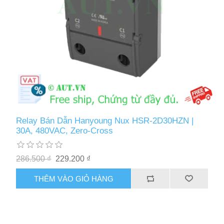
Relay Bán Dẫn Hanyoung Nux HSR-2D30HZN |
30A, 480VAC, Zero-Cross
286.500 ₫
229.200 ₫
THÊM VÀO GIỎ HÀNG