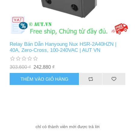
Relay Bán Dẫn Hanyoung Nux HSR-2A40HZN |
40A, Zero-Cross, 100-240VAC | AUT VN
303.600 ₫
242.880 ₫
THÊM VÀO GIỎ HÀNG
chỉ có thành viên mới được trả lời