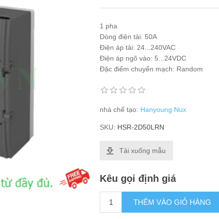
1 pha
Dòng điện tải: 50A
Điện áp tải: 24...240VAC
Điện áp ngõ vào: 5...24VDC
Đặc điểm chuyển mạch: Random
nhà chế tạo:
Hanyoung Nux
SKU:
HSR-2D50LRN
Tải xuống mẫu
Kêu gọi định giá
THÊM VÀO GIỎ HÀNG