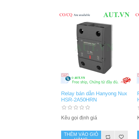
Relay bán dẫn Hanyong Nux
HSR-2A50HRN
Kêu gọi định giá
THÊM VÀO GIỎ