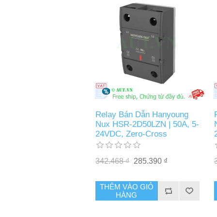
Relay Bán Dẫn Hanyoung
Nux HSR-2D50LZN | 50A, 5-
24VDC, Zero-Cross
342.468 ₫
285.390 ₫
THÊM VÀO GIỎ
HÀNG