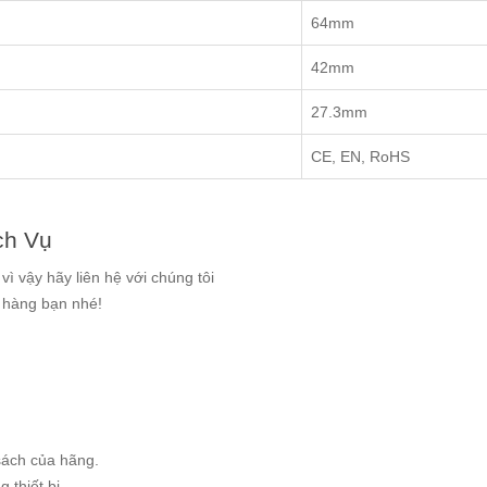
64mm
42mm
27.3mm
CE, EN, RoHS
ch Vụ
ì vậy hãy liên hệ với chúng tôi
g hàng bạn nhé!
sách của hãng.
 thiết bị.