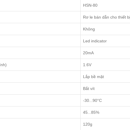
HSN-80
Rơ le bán dẫn cho thiết bị
Không
Led indicator
20mA
ính)
1.6V
Lắp bề mặt
Bắt vít
-30...90°C
45...85%
120g