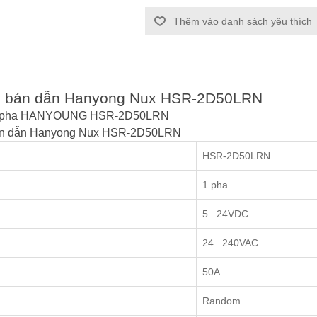
Thêm vào danh sách yêu thích
elay bán dẫn Hanyong Nux HSR-2D50LRN
 một pha HANYOUNG HSR-2D50LRN
 bán dẫn Hanyong Nux HSR-2D50LRN
HSR-2D50LRN
1 pha
5...24VDC
24...240VAC
50A
Random