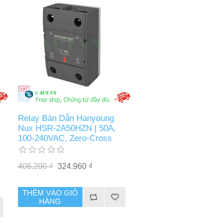
Relay Bán Dẫn Hanyoung
Nux HSR-2A50HZN | 50A,
100-240VAC, Zero-Cross
406.200 ₫
324.960 ₫
THÊM VÀO GIỎ
HÀNG