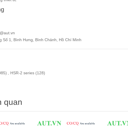
ng
e@aut.vn
ng Số 1, Bình Hưng, Bình Chánh, Hồ Chí Minh
085)
,
HSR-2 series
(128)
n quan