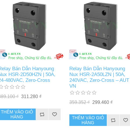
Relay Bán Dẫn Hanyoung
Relay Bán Dẫn Hanyoung
Nux HSR-2D50HZN | 50A,
Nux HSR-2A50LZN | 50A,
24-480VAC, Zero-Cross
240VAC, Zero-Cross – AUT
VN
389.100 ₫
311.280 ₫
359.352 ₫
299.460 ₫
THÊM VÀO GIỎ
HÀNG
THÊM VÀO GIỎ
HÀNG