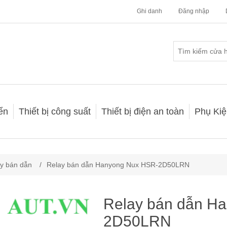
Ghi danh
Đăng nhập
iển
Thiết bị công suất
Thiết bị điện an toàn
Phụ Kiệ
y bán dẫn
/
Relay bán dẫn Hanyong Nux HSR-2D50LRN
Relay bán dẫn H
2D50LRN