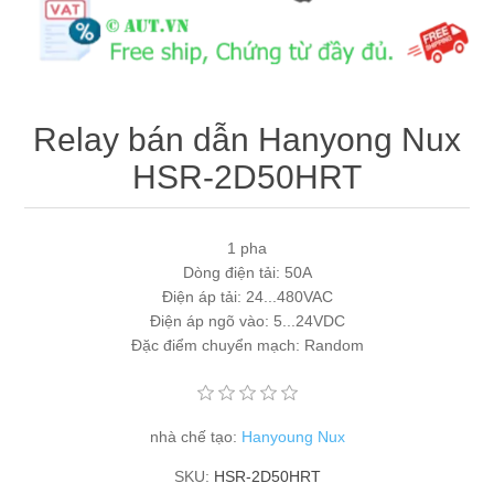
Máy tính công nghiệp
Động cơ servo 2 phase
Quạt thông gió
Động cơ bước 2 phase
Chưa Phân Loại
Relay bán dẫn Hanyong Nux
Phụ Kiện Schneider
HSR-2D50HRT
Phụ Kiện Siemens
1 pha
Dòng điện tải: 50A
Điện áp tải: 24...480VAC
Điện áp ngõ vào: 5...24VDC
Đặc điểm chuyển mạch: Random
nhà chế tạo:
Hanyoung Nux
SKU:
HSR-2D50HRT