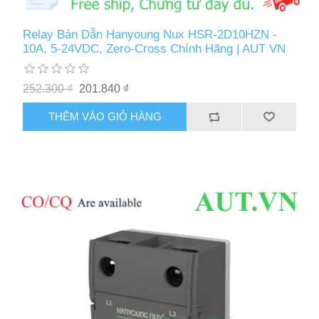
Relay Bán Dẫn Hanyoung Nux HSR-2D10HZN -
10A, 5-24VDC, Zero-Cross Chính Hãng | AUT VN
252.300 ₫
201.840 ₫
THÊM VÀO GIỎ HÀNG