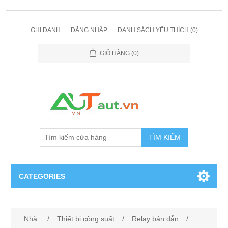
GHI DANH
ĐĂNG NHẬP
DANH SÁCH YÊU THÍCH
(0)
GIỎ HÀNG
(0)
TÌM KIẾM
CATEGORIES
Cảm Biến
Nhà
/
Thiết bị công suất
/
Relay bán dẫn
/