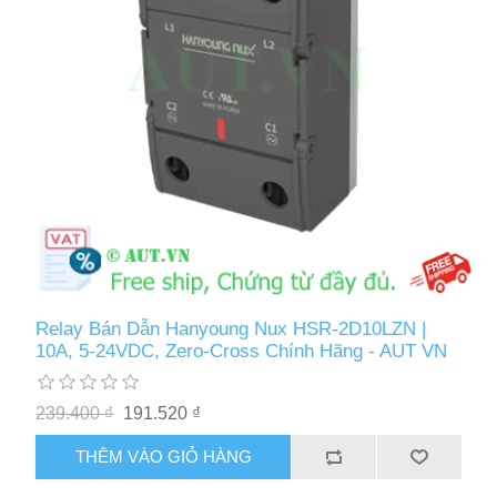
Relay Bán Dẫn Hanyoung Nux HSR-2D10LZN |
10A, 5-24VDC, Zero-Cross Chính Hãng - AUT VN
239.400 ₫
191.520 ₫
THÊM VÀO GIỎ HÀNG