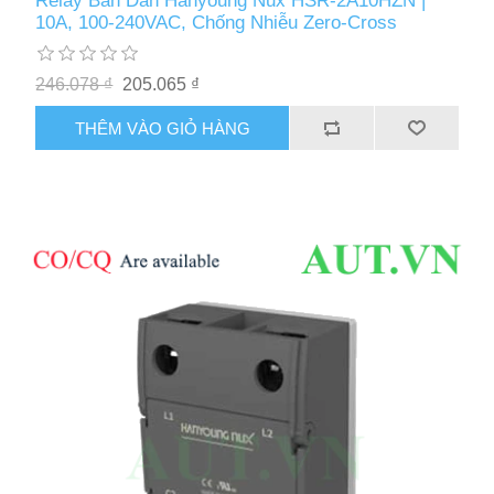
Relay Bán Dẫn Hanyoung Nux HSR-2A10HZN |
10A, 100-240VAC, Chống Nhiễu Zero-Cross
246.078 ₫
205.065 ₫
THÊM VÀO GIỎ HÀNG