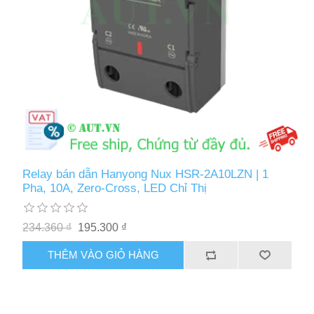
Relay bán dẫn Hanyong Nux HSR-2A10LZN | 1
Pha, 10A, Zero-Cross, LED Chỉ Thị
234.360 ₫
195.300 ₫
THÊM VÀO GIỎ HÀNG