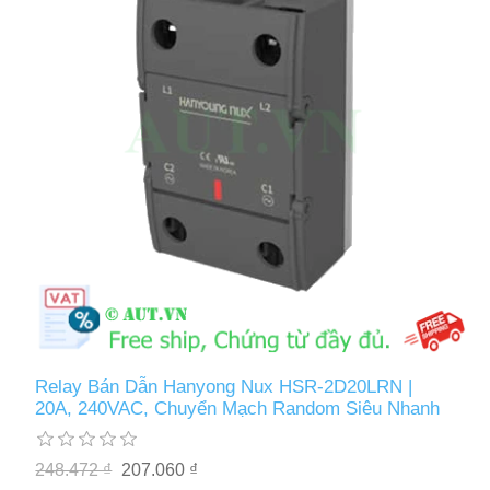
Relay Bán Dẫn Hanyong Nux HSR-2D20LRN |
20A, 240VAC, Chuyển Mạch Random Siêu Nhanh
248.472 ₫
207.060 ₫