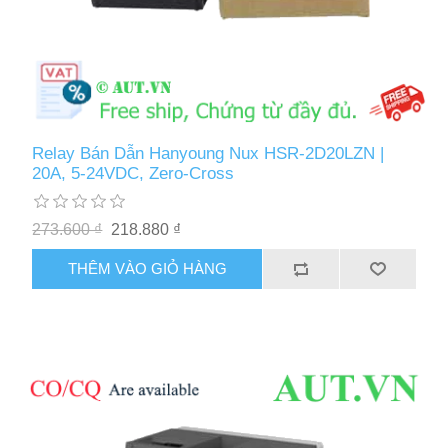
Relay Bán Dẫn Hanyoung Nux HSR-2D20LZN |
20A, 5-24VDC, Zero-Cross
273.600 ₫
218.880 ₫
THÊM VÀO GIỎ HÀNG