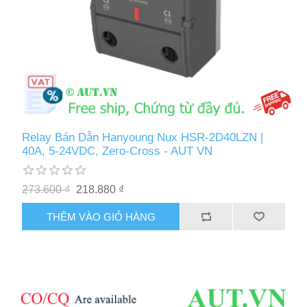
Relay Bán Dẫn Hanyoung Nux HSR-2D40LZN |
40A, 5-24VDC, Zero-Cross - AUT VN
273.600 ₫
218.880 ₫
THÊM VÀO GIỎ HÀNG