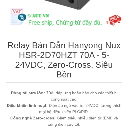
Máy tính công nghiệp
Động cơ servo 2 phase
Quạt thông gió
Động cơ bước 2 phase
Chưa Phân Loại
Phụ Kiện Schneider
Relay Bán Dẫn Hanyong Nux
HSR-2D70HZT 70A - 5-
Phụ Kiện Siemens
24VDC, Zero-Cross, Siêu
Bền
Dòng tải cực lớn:
70A, đáp ứng hoàn hảo cho các thiết bị
công suất cao.
Điều khiển linh hoạt:
Điện áp ngõ vào 5...24VDC, tương thích
mọi bộ điều khiển PLC/PID.
Công nghệ Zero-cross:
Giảm thiểu nhiễu điện từ (EMI) và
xung điện cực tốt.