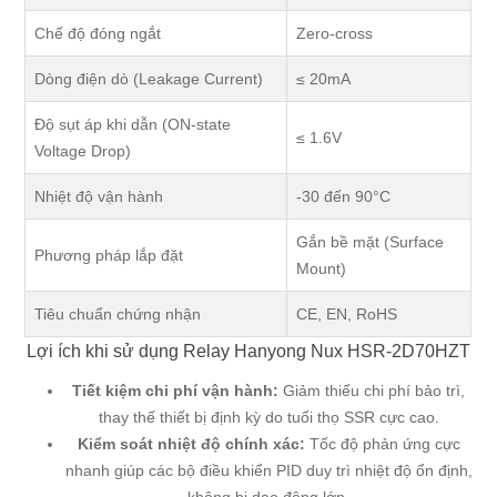
Chế độ đóng ngắt
Zero-cross
Dòng điện dò (Leakage Current)
≤ 20mA
Độ sụt áp khi dẫn (ON-state
≤ 1.6V
Voltage Drop)
Nhiệt độ vận hành
-30 đến 90°C
Gắn bề mặt (Surface
Phương pháp lắp đặt
Mount)
Tiêu chuẩn chứng nhận
CE, EN, RoHS
Lợi ích khi sử dụng Relay Hanyong Nux HSR-2D70HZT
Tiết kiệm chi phí vận hành:
Giảm thiểu chi phí bảo trì,
thay thế thiết bị định kỳ do tuổi thọ SSR cực cao.
Kiểm soát nhiệt độ chính xác:
Tốc độ phản ứng cực
nhanh giúp các bộ điều khiển PID duy trì nhiệt độ ổn định,
không bị dao động lớn.