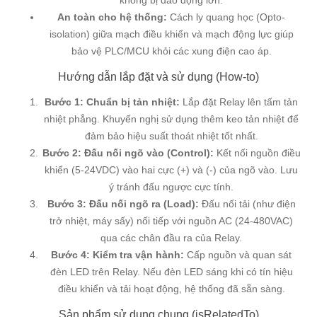
An toàn cho hệ thống:
Cách ly quang học (Opto-
isolation) giữa mạch điều khiển và mạch động lực giúp
bảo vệ PLC/MCU khỏi các xung điện cao áp.
Hướng dẫn lắp đặt và sử dụng (How-to)
Bước 1: Chuẩn bị tản nhiệt:
Lắp đặt Relay lên tấm tản
nhiệt phẳng. Khuyến nghị sử dụng thêm keo tản nhiệt để
đảm bảo hiệu suất thoát nhiệt tốt nhất.
Bước 2: Đấu nối ngõ vào (Control):
Kết nối nguồn điều
khiển (5-24VDC) vào hai cực (+) và (-) của ngõ vào. Lưu
ý tránh đấu ngược cực tính.
Bước 3: Đấu nối ngõ ra (Load):
Đấu nối tải (như điện
trở nhiệt, máy sấy) nối tiếp với nguồn AC (24-480VAC)
qua các chân đầu ra của Relay.
Bước 4: Kiểm tra vận hành:
Cấp nguồn và quan sát
đèn LED trên Relay. Nếu đèn LED sáng khi có tín hiệu
điều khiển và tải hoạt động, hệ thống đã sẵn sàng.
Sản phẩm sử dụng chung (isRelatedTo)