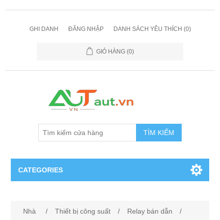
GHI DANH
ĐĂNG NHẬP
DANH SÁCH YÊU THÍCH
(0)
GIỎ HÀNG
(0)
TÌM KIẾM
CATEGORIES
Cảm Biến
Nhà
/
Thiết bị công suất
/
Relay bán dẫn
/