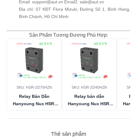
Email: support@aut.vn Email2: sale@aut.vn
Địa chỉ: 07 KĐT Flora Mizuki, Đường Số 1, Bình Hưng,
Bình Chánh, Hồ Chí Minh
Sản Phẩm Tương Đương Phù Hợp:
SKU:
HSR-2D70HZN
SKU:
HSR-2D40HZN
SKU:
Relay Bán Dẫn
Relay bán dẫn
Rel
Hanyoung Nux
HSR-
Hanyoung Nux
HSR-
Hanyo
2D70HZN
(70A,
2D40HZN
: 40A, 5-
2D50
480VAC, 5-24VDC) -
24VDC, Chuyển mạch
480VAC
Chuyển Mạch Zero-
Zero-Cross | AUT VN
Cross Chính Hãng
Thẻ sản phẩm