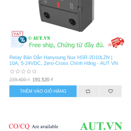
Relay Bán Dẫn Hanyoung Nux HSR-2D10LZN |
10A, 5-24VDC, Zero-Cross Chính Hãng - AUT VN
239.400 ₫
191.520 ₫
THÊM VÀO GIỎ HÀNG