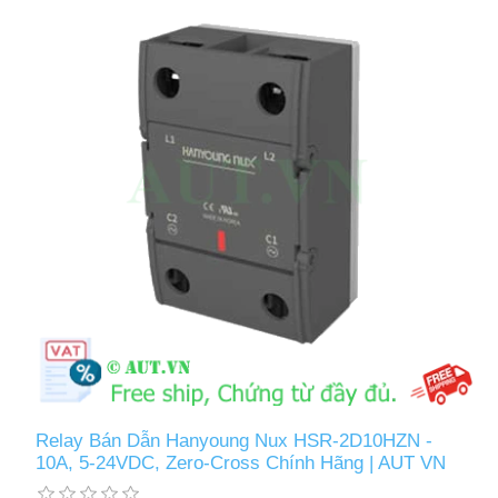
Relay Bán Dẫn Hanyoung Nux HSR-2D10HZN -
10A, 5-24VDC, Zero-Cross Chính Hãng | AUT VN