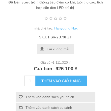
Độ bền vượt trội:
Không tiếp điểm cơ khí, tuổi thọ cao, tích
hợp sẵn đèn LED chỉ thị.
nhà chế tạo:
Hanyoung Nux
SKU:
HSR-2D70HZT
Tải xuống mẫu
Giá cũ:
1.111.320 ₫
Giá bán:
926.100 ₫
THÊM VÀO GIỎ HÀNG
Thêm vào danh sách yêu thích
Thêm vào danh sách so sánh