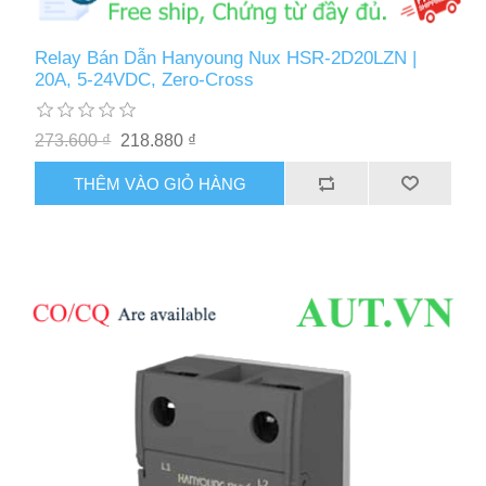
Relay Bán Dẫn Hanyoung Nux HSR-2D20LZN |
20A, 5-24VDC, Zero-Cross
273.600 ₫
218.880 ₫
THÊM VÀO GIỎ HÀNG