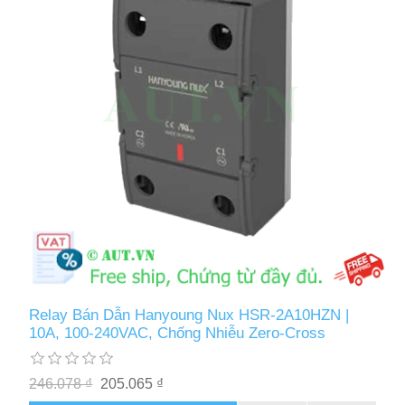
Relay Bán Dẫn Hanyoung Nux HSR-2A10HZN |
10A, 100-240VAC, Chống Nhiễu Zero-Cross
246.078 ₫
205.065 ₫