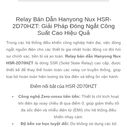
Relay Bán Dẫn Hanyong Nux HSR-
2D70HZT: Giải Pháp Đóng Ngắt Công
Suất Cao Hiệu Quả
Trong các hệ thống điều khiển công nghiệp hiện đại, việc đóng
ngắt nguồn điện cho các thiết bị gia nhiệt hoặc động cơ đòi hỏi
sự chính xác, bền bỉ và an toàn.
Relay bán dẫn Hanyong Nux
HSR-2D70HZT
là dòng SSR (Solid State Relay) cao cấp, được
thiết kế để thay thế hoàn toàn các relay cơ truyền thống, giúp
loại bỏ hoàn toàn hiện tượng tia lửa điện và tiếng ồn vận hành.
Điểm nổi bật của HSR-2D70HZT
Công nghệ Zero-cross tiên tiến:
Thiết bị chỉ kích hoạt
khi điện áp xoay chiều đi qua điểm 0, giúp giảm thiểu tối
đa sốc điện và nhiễu điện từ (EMI) cho hệ thống điều
khiển nhạy cảm.
Độ bền cơ học tuyệt đối:
Do không sử dụng các bộ