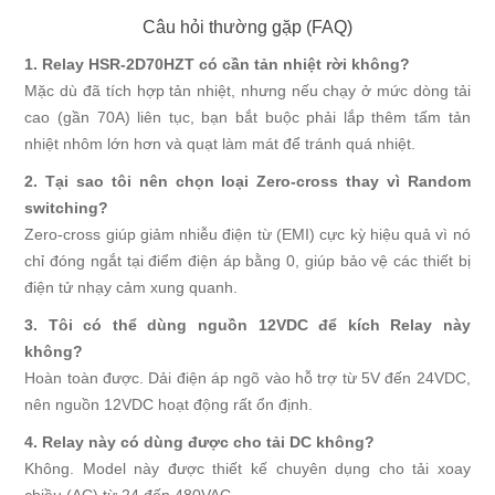
Câu hỏi thường gặp (FAQ)
1. Relay HSR-2D70HZT có cần tản nhiệt rời không?
Mặc dù đã tích hợp tản nhiệt, nhưng nếu chạy ở mức dòng tải
cao (gần 70A) liên tục, bạn bắt buộc phải lắp thêm tấm tản
nhiệt nhôm lớn hơn và quạt làm mát để tránh quá nhiệt.
2. Tại sao tôi nên chọn loại Zero-cross thay vì Random
switching?
Zero-cross giúp giảm nhiễu điện từ (EMI) cực kỳ hiệu quả vì nó
chỉ đóng ngắt tại điểm điện áp bằng 0, giúp bảo vệ các thiết bị
điện tử nhạy cảm xung quanh.
3. Tôi có thể dùng nguồn 12VDC để kích Relay này
không?
Hoàn toàn được. Dải điện áp ngõ vào hỗ trợ từ 5V đến 24VDC,
nên nguồn 12VDC hoạt động rất ổn định.
4. Relay này có dùng được cho tải DC không?
Không. Model này được thiết kế chuyên dụng cho tải xoay
chiều (AC) từ 24 đến 480VAC.