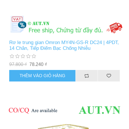
Rơ le trung gian Omron MY4N-GS-R DC24 | 4PDT,
14 Chân, Tiếp Điểm Bạc Chống Nhiễu
97.800 ₫
78.240 ₫
THÊM VÀO GIỎ HÀNG