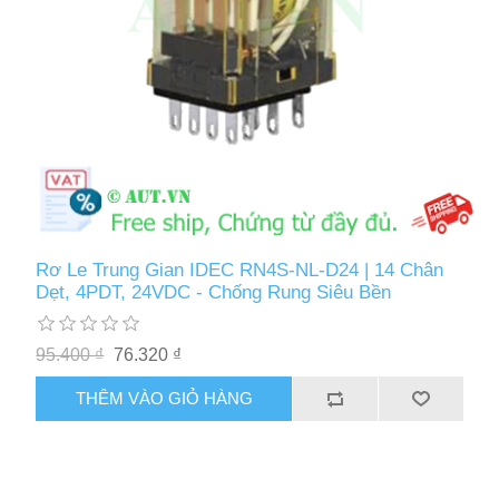
Rơ Le Trung Gian IDEC RN4S-NL-D24 | 14 Chân
Dẹt, 4PDT, 24VDC - Chống Rung Siêu Bền
95.400 ₫
76.320 ₫
THÊM VÀO GIỎ HÀNG