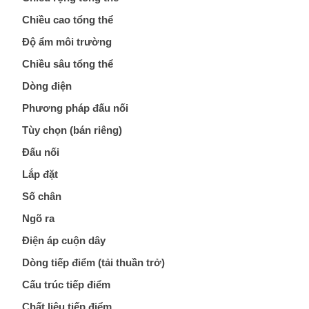
Máy tính công nghiệp
Động cơ servo 2 phase
Quạt thông gió
Chiều cao tổng thể
Độ ẩm môi trường
Động cơ bước 2 phase
Chưa Phân Loại
Chiều sâu tổng thể
Dòng điện
Phụ Kiện Schneider
Phương pháp đấu nối
Tùy chọn (bán riêng)
Phụ Kiện Siemens
Đấu nối
Lắp đặt
Số chân
Ngõ ra
Điện áp cuộn dây
Dòng tiếp điểm (tải thuần trở)
Cấu trúc tiếp điểm
Chất liệu tiếp điểm