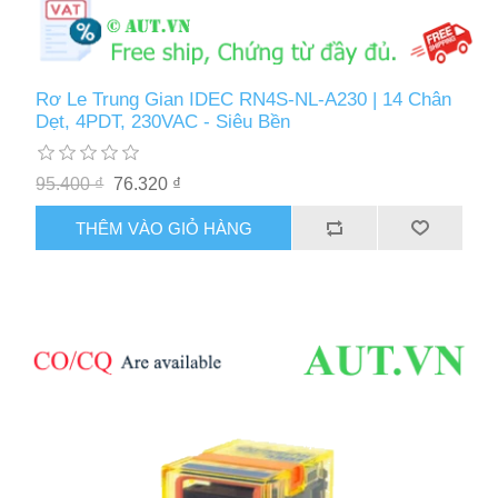
Rơ Le Trung Gian IDEC RN4S-NL-A230 | 14 Chân
Dẹt, 4PDT, 230VAC - Siêu Bền
95.400 ₫
76.320 ₫
THÊM VÀO GIỎ HÀNG